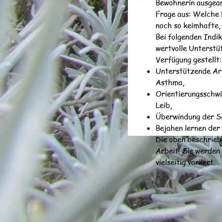
Bewohnerin ausgear
Frage aus: Welche H
noch so keimhafte,
Bei folgenden Indik
wertvolle Unterstü
Verfügung gestellt:
Unterstützende Arb
Asthma,
Orientierungsschwi
Leib,
Überwindung der Sc
Bejahen lernen der
Die oben beschrieb
Arbeit. Sie werden
vielseitig variiert.