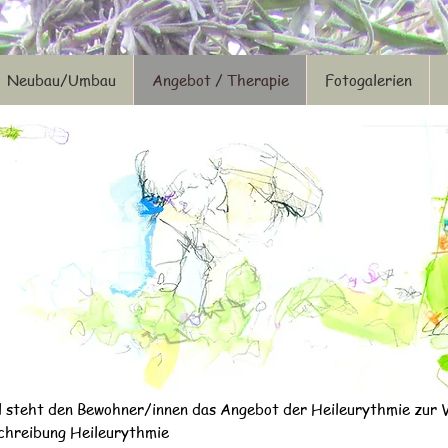
Neubau/Umbau
Angebot / Therapie
Fotogalerien
 steht den Bewohner/innen das Angebot der Heileurythmie zur 
chreibung Heileurythmie