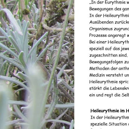
„In der Eurythmie 
Bewegungen des gan
In der Heileurythmi
Ausübenden zurückwi
Organismus zugrunde
Prozesse angeregt w
Bei einer Heileury
speziell auf das jew
zugeschnitten sind.
Bewegungsfolgen zu 
Methoden der anthro
Medizin versteht un
Heileurythmie sprich
stärkt die Lebenskr
ein und regt die Sel
Heileurythmie im 
In der Heileurythmi
spezielle Situation