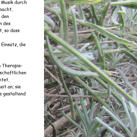
d Musik durch
macht.
f den
n des
t, so dass
Einsatz, die
n Therapie-
schaftlichen
htet.
it an; sie
se gestaltend