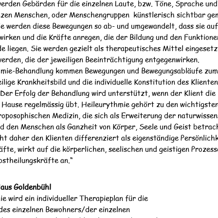
werden Gebärden für die einzelnen Laute, bzw. Töne, Sprache un
zen Menschen, oder Menschengruppen künstlerisch sichtbar ge
e werden diese Bewegungen so ab- und umgewandelt, dass sie au
rken und die Kräfte anregen, die der Bildung und den Funktione
 liegen. Sie werden gezielt als therapeutisches Mittel eingesetz
erden, die der jeweiligen Beeinträchtigung entgegenwirken.
thmie-Behandlung kommen Bewegungen und Bewegungsabläufe zum 
eilige Krankheitsbild und die individuelle Konstitution des Klienten
 Der Erfolg der Behandlung wird unterstützt, wenn der Klient die
Hause regelmässig übt. Heileurythmie gehört zu den wichtigste
posophischen Medizin, die sich als Erweiterung der naturwissen
d den Menschen als Ganzheit von Körper, Seele und Geist betrac
t daher den Klienten differenziert als eigenständige Persönlichke
äfte, wirkt auf die körperlichen, seelischen und geistigen Prozes
bstheilungskräfte an.“
Haus Goldenbühl
e wird ein individueller Therapieplan für die
 des einzelnen Bewohners/der einzelnen