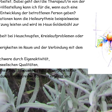
beitet. Dabei geht der/die Therapeut/in von der
ilfestellung kann ich für die, wenn auch eine
 Entwicklung der betroffenen Person geben?
ationen kann die Heileurythmie beispielsweise
tzung leisten und wird im Haus Goldenbühl zur
eit bei Heuschnupfen, Kreislaufproblemen oder
erigkeiten im Raum und der Verbindung mit dem
hwere durch Eigenaktivität,
 seelischen Qualitäten.
enen Gesichtspunkte sind Schwerpunkte der
 durch flankierende Übungen ergänzt und